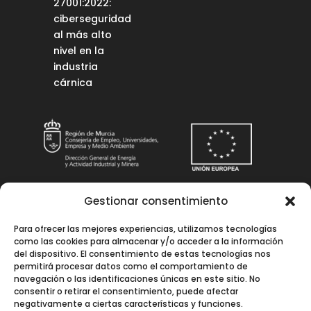
27001:2022:
ciberseguridad
al más alto
nivel en la
industria
cárnica
Gestionar consentimiento
Una manera de hacer Europa
Para ofrecer las mejores experiencias, utilizamos tecnologías
Instalación solar fotovoltaica para
como las cookies para almacenar y/o acceder a la información
autoconsumo en La Comarca Meats, S.L.
del dispositivo. El consentimiento de estas tecnologías nos
permitirá procesar datos como el comportamiento de
Objetivo: Conseguir una economía más
navegación o las identificaciones únicas en este sitio. No
limpia y sostenible.
consentir o retirar el consentimiento, puede afectar
negativamente a ciertas características y funciones.