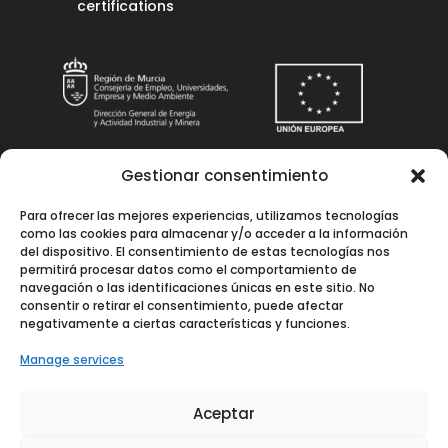
certifications
Gestionar consentimiento
Una manera de hacer Europa
Para ofrecer las mejores experiencias, utilizamos tecnologías
Instalación solar fotovoltaica para
como las cookies para almacenar y/o acceder a la información
autoconsumo en La Comarca Meats, S.L.
del dispositivo. El consentimiento de estas tecnologías nos
permitirá procesar datos como el comportamiento de
Objetivo: Conseguir una economía más
navegación o las identificaciones únicas en este sitio. No
limpia y sostenible.
consentir o retirar el consentimiento, puede afectar
negativamente a ciertas características y funciones.
Proyecto cofinanciado por la Unión Europea
Manage services
Fondo Europeo de Desarrollo Regional
Aceptar