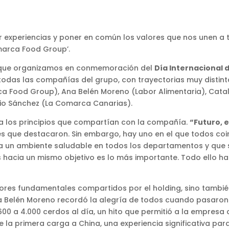
ir experiencias y poner en común los valores que nos unen a 
omarca Food Group’.
al que organizamos en conmemoración del
Día Internacional 
odas las compañías del grupo, con trayectorias muy distint
rca Food Group), Ana Belén Moreno (Labor Alimentaria), Cata
lio Sánchez (La Comarca Canarias).
 a los principios que compartían con la compañía.
“Futuro, 
s que destacaron. Sin embargo, hay uno en el que todos coi
ra un ambiente saludable en todos los departamentos y que 
hacia un mismo objetivo es lo más importante. Todo ello h
alores fundamentales compartidos por el holding, sino tamb
Ana Belén Moreno recordó la alegría de todos cuando pasaron 
 a 4.000 cerdos al día, un hito que permitió a la empresa c
de la primera carga a China, una experiencia significativa par