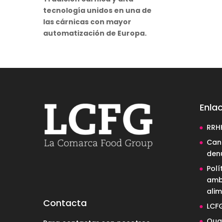
tecnología unidos en una de
las cárnicas con mayor
automatización de Europa.
Enlac
RRH
Cana
den
Polí
amb
alim
Contacta
LCF
Qual