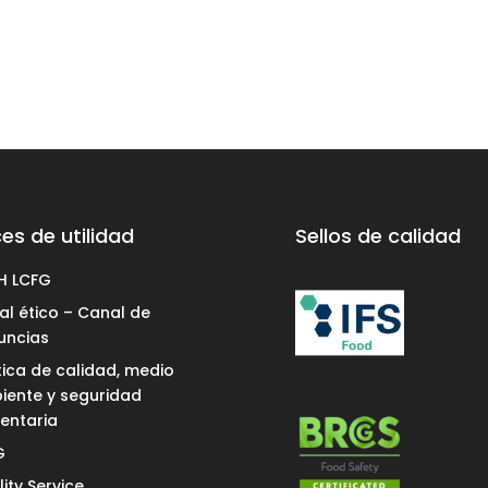
es de utilidad
Sellos de calidad
H LCFG
l ético – Canal de
uncias
tica de calidad, medio
iente y seguridad
entaria
G
ity Service