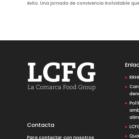
éxito. Una jornada de convivencia inolvidable qu
Enlac
RRH
Cana
den
Polí
amb
alim
Contacta
LCF
Qual
Para contactar con nosotros