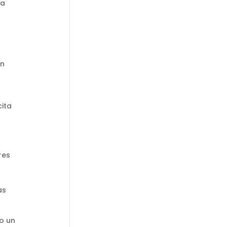
ra
en
cita
res
as
o un