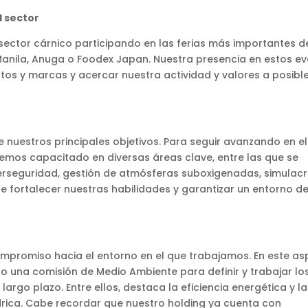
l sector
ector cárnico participando en las ferias más importantes d
ex Manila, Anuga o Foodex Japan. Nuestra presencia en estos e
os y marcas y acercar nuestra actividad y valores a posibl
nuestros principales objetivos. Para seguir avanzando en el
mos capacitado en diversas áreas clave, entre las que se
iberseguridad, gestión de atmósferas suboxigenadas, simulac
e fortalecer nuestras habilidades y garantizar un entorno d
mpromiso hacia el entorno en el que trabajamos. En este as
una comisión de Medio Ambiente para definir y trabajar lo
rgo plazo. Entre ellos, destaca la eficiencia energética y la
ídrica. Cabe recordar que nuestro holding ya cuenta con