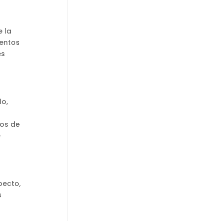
e la
ventos
es
lo,
ros de
e
pecto,
s