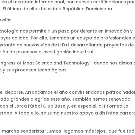
en el mercado internacional, con nuevas certificaciones pa
El último de ellos ha sido a República Dominicana.
 ella
cnología nos permite ir un paso por delante en innovación y
ayor calidad. Por ello, tenemos un equipo de profesionales 
stante de nuevas vías de I+D+i, desarrollando proyectos de
ión de procesos e investigación industrial.
ongress of Meat Science and Technology’ , donde nos dimos 
ne y sus procesos tecnológicos.
l deporte. Arrancamos el año convirtiéndonos patrocinado
 dado grandes alegrías este año. También hemos renovado
 el Lorca Fútbol Club Base y, en especial, al I Torneo La
rano. A todo ello, se suma nuestro apoyo a distintas carrer
marcha senderista ‘Juntos llegamos más lejos’, que fue tod