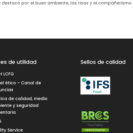
e destacó por el buen ambiente, las risas y el compañerismo.
es de utilidad
Sellos de calidad
H LCFG
l ético – Canal de
uncias
tica de calidad, medio
iente y seguridad
entaria
G
ity Service