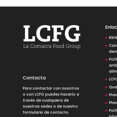
Enlac
RRH
Cana
den
Polí
amb
alim
Contacta
LCF
Qual
Para contactar con nosotros
o con LCFG puedes hacerlo a
Pla
través de cualquiera de
Pla
nuestras sedes o de nuestro
Polí
formulario de contacto
.
inf