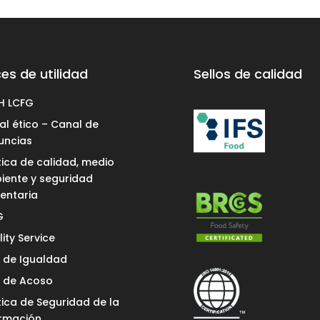
es de utilidad
Sellos de calidad
H LCFG
l ético – Canal de
uncias
tica de calidad, medio
iente y seguridad
entaria
G
ity Service
n de Igualdad
n de Acoso
tica de Seguridad de la
ormación