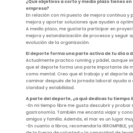
¿Qué objetivos a corto y medio plazo tienes 
empresa?
En relación con mi puesto de mejora continua y p
mejora y aportar soluciones que ayuden a optimiza
A medio plazo, me gustaría participar en proyec
mejora y estandarización de procesos y seguir a
evolución de la organización.
El deporte forma una parte activa de tu día a d
Actualmente practico running y pádel, aunque s
que el deporte forma una parte importante de mi
como mental. Creo que el trabajo y el deporte de
caminar después de la jornada laboral ayuda a 
claridad y estabilidad.
A parte del deporte, ¿a qué dedicas tu tiempo 
-En mi tiempo libre me gusta descubrir y probar 
gastronomía. También me encanta viajar y conoc
amigos y familia. Además, el mar es un lugar mu
-En cuanto a libros, recomendaría IRROMPIBLE, y
de la fuerza de voluntad y la capacidad de leva