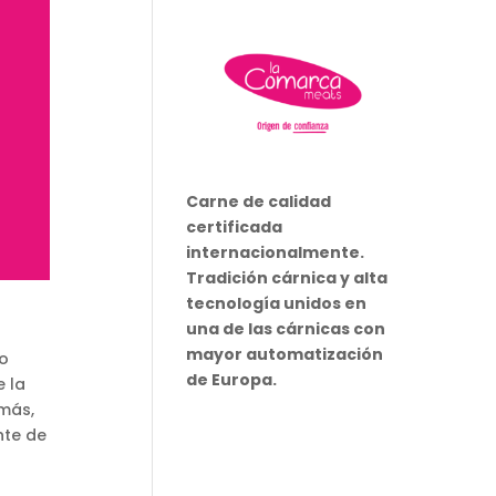
Carne de calidad
certificada
internacionalmente.
Tradición cárnica y alta
tecnología unidos en
una de las cárnicas con
mayor automatización
to
de Europa.
e la
emás,
nte de