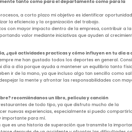
en mente tanto como para el departamento como para la
rocesos, a corto plazo mi objetivo es identificar oportunida
r la eficiencia y la organización del trabajo.
tos con mayor impacto dentro de la empresa, contribuir a la
portando valor mediante iniciativas que ayuden al crecimien
ía, ¿qué actividades practicas y cómo influyen en tu día a 
iempre me han gustado todos los deportes en general. Cons
 día a día porque ayuda a mantener un equilibrio tanto físi
ben ir de la mano, ya que incluso algo tan sencillo como sal
despejar la mente y afrontar las responsabilidades con may
libre? recomiéndanos un libro, película y canción
restaurantes de todo tipo, ya que disfruto mucho de la
er nuevas experiencias, especialmente si puedo compartirl
y importante para mí.
a que es una historia de superación que transmite la importa
ntarse después de un accidente y afrontar las dificultades c