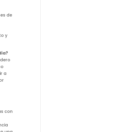
des de
to y
día?
idero
co
ir a
or
as con
ncia
on una