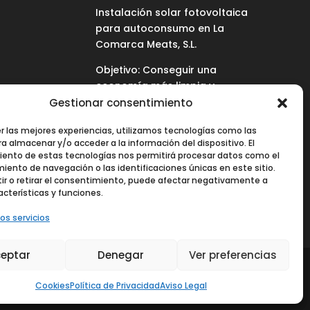
Instalación solar fotovoltaica
para autoconsumo en La
Comarca Meats, S.L.
Objetivo: Conseguir una
economía más limpia y
sostenible.
Gestionar consentimiento
Proyecto cofinanciado por la
er las mejores experiencias, utilizamos tecnologías como las
Unión Europea
a almacenar y/o acceder a la información del dispositivo. El
ento de estas tecnologías nos permitirá procesar datos como el
Fondo Europeo de Desarrollo
ento de navegación o las identificaciones únicas en este sitio.
Regional
ir o retirar el consentimiento, puede afectar negativamente a
acterísticas y funciones.
os servicios
eptar
Denegar
Ver preferencias
Aviso Legal
Política de Privacidad
Cookies
dos los derechos reservados.
Agencia Creativa
Cookies
Política de Privacidad
Aviso Legal