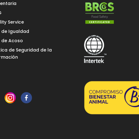
entaria
G
ity Service
n de Igualdad
n de Acoso
tica de Seguridad de la
ormación