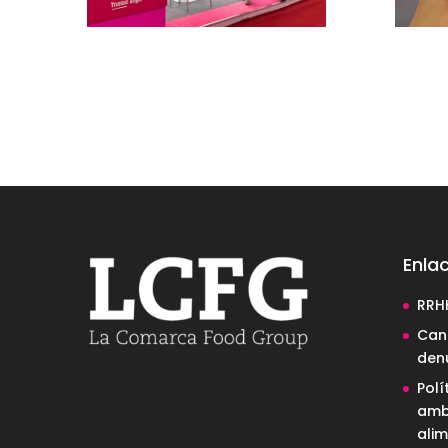
Enlac
RRH
Cana
den
Polí
amb
alim