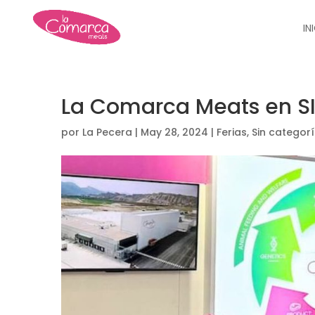
IN
La Comarca Meats en S
por
La Pecera
|
May 28, 2024
|
Ferias
,
Sin categor