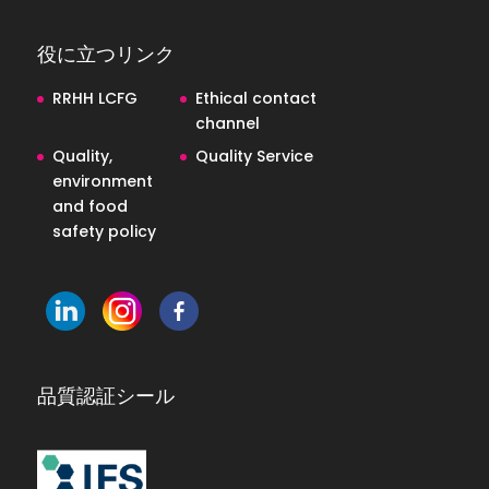
役に立つリンク
RRHH LCFG
Ethical contact
channel
Quality,
Quality Service
environment
and food
safety policy
品質認証シール