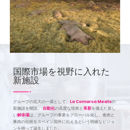
国際市場を視野に入れた
新施設
グループの拡大の一環として、
La Comarca Meats
の
新施設を開設。
自動化
の高度な技術と
革新
を備えた新し
い
解体場
は、グループの事業をグローバル化し、食肉と
豚肉の伝統をスペイン国外に伝えるという明確なビジョ
ンを持って誕生しました。