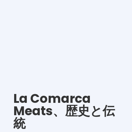
La Comarca
Meats、歴史と伝
統