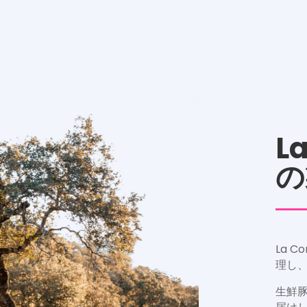
L
の
La 
理し
生鮮